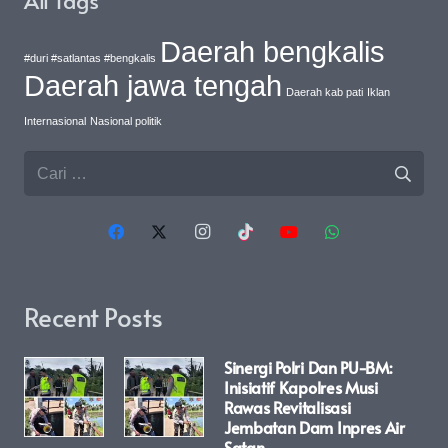
Daerah bengkalis
#duri #satlantas #bengkalis
Daerah jawa tengah
Daerah kab pati
Iklan
Internasional
Nasional politik
Cari
untuk:
Recent Posts
Sinergi Polri Dan PU-BM:
Inisiatif Kapolres Musi
Rawas Revitalisasi
Jembatan Dam Inpres Air
Satan