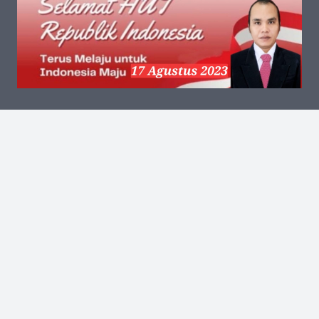
Kantor Pusat
Jalan Kalibata Tengah III No.13 RT.002 RW.006
Kelurahan Kalibata Kecamatan Pancoran Jakarta
Selatan Kode Pos 12740