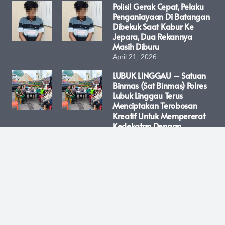
Polisi! Gerak Cepat, Pelaku
Penganiayaan Di Batangan
Dibekuk Saat Kabur Ke
Jepara, Dua Rekannya
Masih Diburu
April 21, 2026
LUBUK LINGGAU – Satuan
Binmas (Sat Binmas) Polres
Lubuk Linggau Terus
Menciptakan Terobosan
Kreatif Untuk Mempererat
Kedekatan Dengan
Masyarakat. Kali Ini, Sebuah
Program Inovatif Bernama
“Bangkopling” (Sambang
Kopi Keliling) Resmi
Diluncurkan Untuk
Menyentuh Langsung Para
Pejuang Ekonomi Di Jalanan
Kota Lubuk Linggau.
April 21, 2026