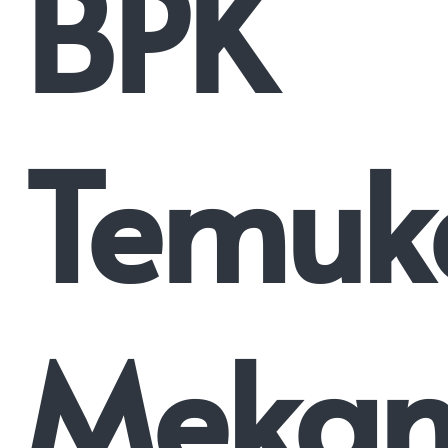
BPK
Temuk
Mekan