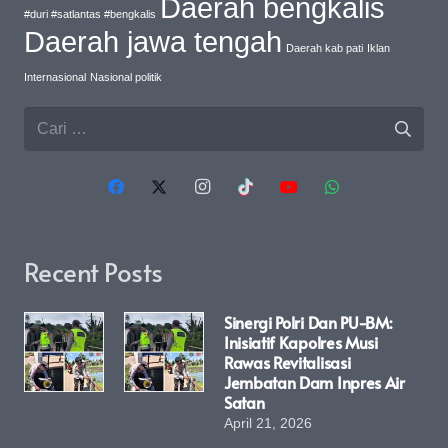
Daerah bengkalis
#duri #satlantas #bengkalis
Daerah jawa tengah
Daerah kab pati
Iklan
Internasional
Nasional politik
Cari
untuk:
Recent Posts
Sinergi Polri Dan PU-BM:
Inisiatif Kapolres Musi
Rawas Revitalisasi
Jembatan Dam Inpres Air
Satan
April 21, 2026