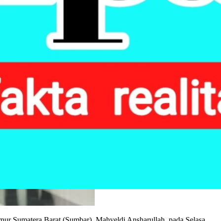
rnur Sumatera Barat (Sumbar), Mahyeldi Ansharullah, pada Selasa