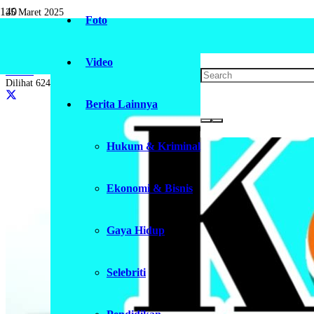
25 Maret 2025
Foto
Bupati dan Wakil Bupati Pasaman Barat 
Video
Daerah
Dilihat
624
Berita Lainnya
Hukum & Kriminal
Ekonomi & Bisnis
Gaya Hidup
Selebriti