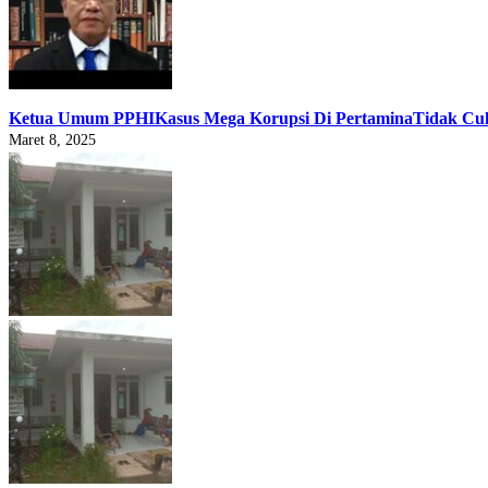
Ketua Umum PPHIKasus Mega Korupsi Di PertaminaTidak Cukup
Maret 8, 2025