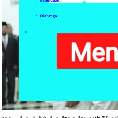
Pendidikan
Olahraga
Padang- || Bupati dan Wakil Bupati Pasaman Barat periode 2025–2030