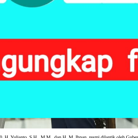
, H. Yulianto, S.H., M.M., dan H. M. Ihpan, resmi dilantik oleh Gube