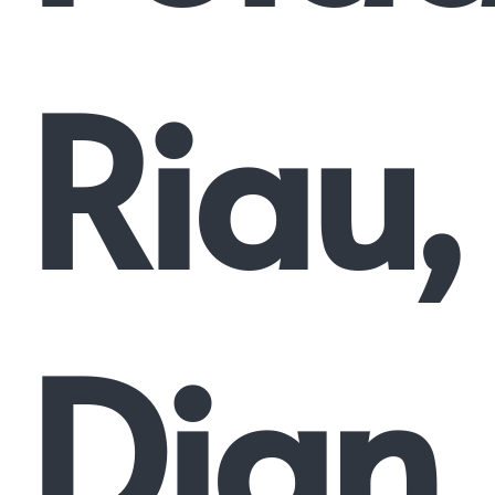
Riau,
Dian