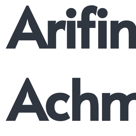
Arifi
Ach