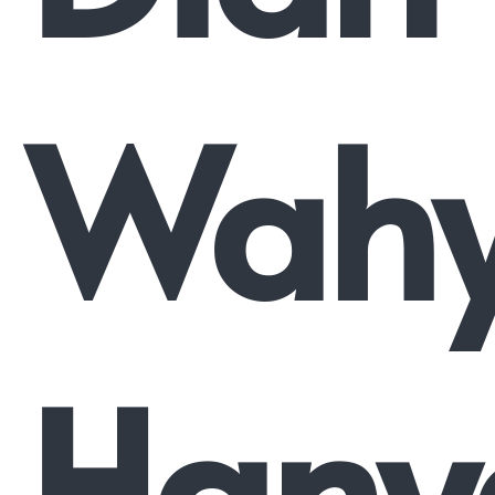
Wahy
Hany