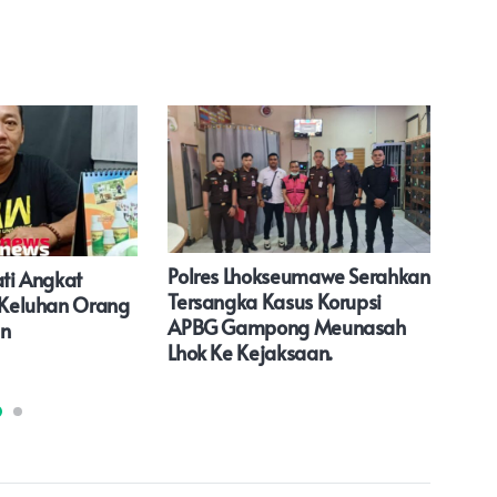
Polres Lhokseumawe Serahkan
Rel
ati Angkat
Tersangka Kasus Korupsi
Sia
t Keluhan Orang
APBG Gampong Meunasah
Ser
an
Lhok Ke Kejaksaan.