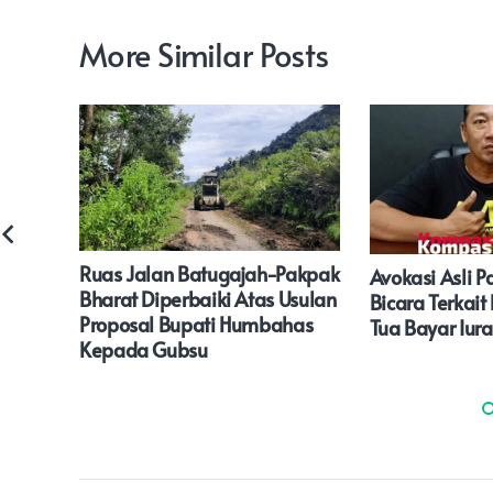
More Similar Posts
gkus
Ruas Jalan Batugajah-Pakpak
Avokasi Asli P
 Amal
Bharat Diperbaiki Atas Usulan
Bicara Terkai
Proposal Bupati Humbahas
Tua Bayar Iur
Kepada Gubsu