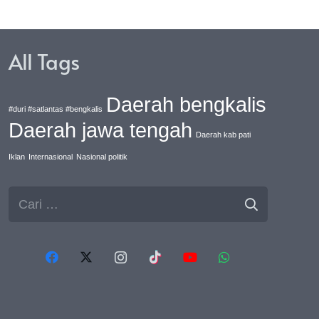
All Tags
Daerah bengkalis
#duri #satlantas #bengkalis
Daerah jawa tengah
Daerah kab pati
Iklan
Internasional
Nasional politik
Cari
untuk: