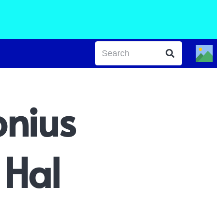
onius
 Hal