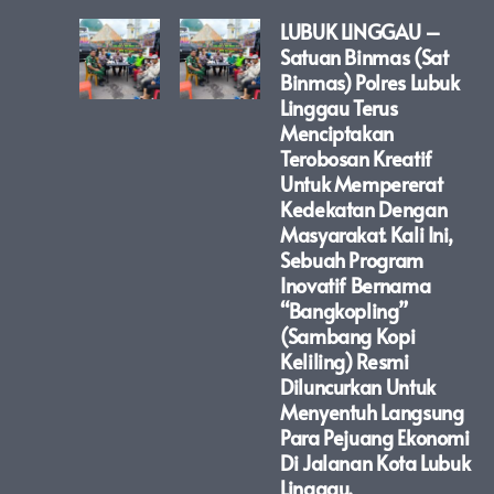
LUBUK LINGGAU –
Satuan Binmas (Sat
Binmas) Polres Lubuk
Linggau Terus
Menciptakan
Terobosan Kreatif
Untuk Mempererat
Kedekatan Dengan
Masyarakat. Kali Ini,
Sebuah Program
Inovatif Bernama
“Bangkopling”
(Sambang Kopi
Keliling) Resmi
Diluncurkan Untuk
Menyentuh Langsung
Para Pejuang Ekonomi
Di Jalanan Kota Lubuk
Linggau.