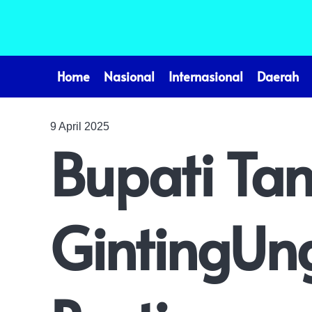
Home
Nasional
Internasional
Daerah
9 April 2025
Bupati Ta
GintingUn