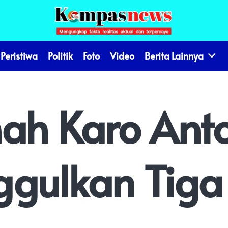
Peristiwa
Politik
Foto
Video
Berita Lainnya
nah Karo Ant
ggulkan Tiga