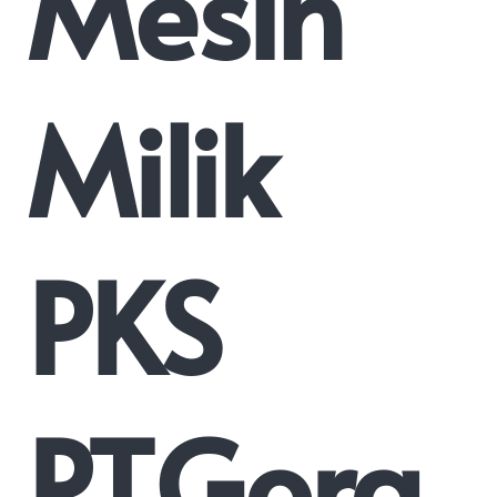
Mesin
Milik
PKS
PT.Gora