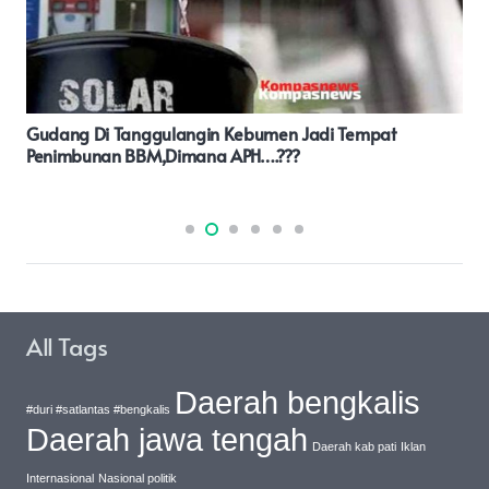
Tak Ada Dokter Piket Atau Perawat Di Saat Jam Kerja,
Warga Keluhkan Pelayanan Puskesmas Di Kecamatan
Way Tuba Kabupaten Way Kanan.
All Tags
Daerah bengkalis
#duri #satlantas #bengkalis
Daerah jawa tengah
Daerah kab pati
Iklan
Internasional
Nasional politik