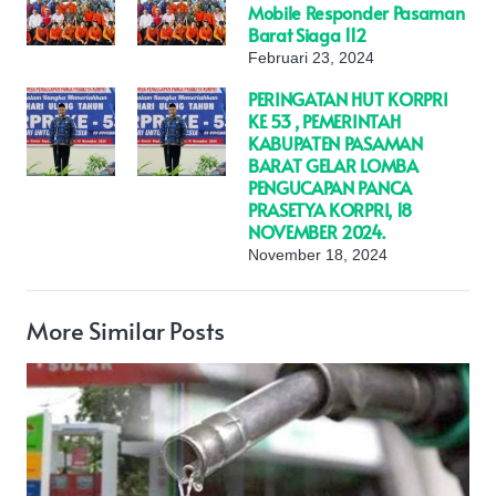
Mobile Responder Pasaman
Barat Siaga 112
Februari 23, 2024
PERINGATAN HUT KORPRI
KE 53 , PEMERINTAH
KABUPATEN PASAMAN
BARAT GELAR LOMBA
PENGUCAPAN PANCA
PRASETYA KORPRI, 18
NOVEMBER 2024.
November 18, 2024
More Similar Posts