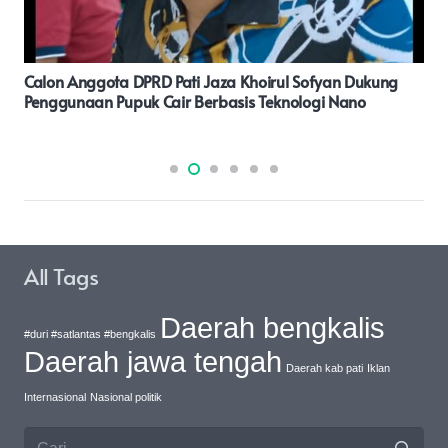
Kapolsek Cibarusah Ajak Warga Perumahan Bagasasi
Tingkatkan Kamtibmas Melalui Silaturahmi Dan Ngopi
Kamtibmas.
All Tags
Daerah bengkalis
#duri #satlantas #bengkalis
Daerah jawa tengah
Daerah kab pati
Iklan
Internasional
Nasional politik
Cari