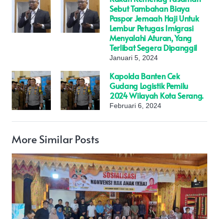
Sebut Tambahan Biaya
Paspor Jemaah Haji Untuk
Lembur Petugas Imigrasi
Menyalahi Aturan, Yang
Terlibat Segera Dipanggil
Januari 5, 2024
Kapolda Banten Cek
Gudang Logistik Pemilu
2024 Wilayah Kota Serang.
Februari 6, 2024
More Similar Posts