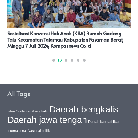
Mayat Mr X Membusuk Ditemukan Warga Air Hitam
Gebang Didalam Parit
All Tags
Daerah bengkalis
#duri #satlantas #bengkalis
Daerah jawa tengah
Daerah kab pati
Iklan
Internasional
Nasional politik