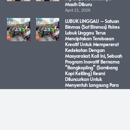
Masih Diburu
April 21, 2026
LUBUK LINGGAU – Satuan
Binmas (Sat Binmas) Polres
Lubuk Linggau Terus
Menciptakan Terobosan
Kreatif Untuk Mempererat
Kedekatan Dengan
Masyarakat. Kali Ini, Sebuah
Program Inovatif Bernama
“Bangkopling” (Sambang
Kopi Keliling) Resmi
Diluncurkan Untuk
Menyentuh Langsung Para
Pejuang Ekonomi Di Jalanan
Kota Lubuk Linggau.
April 21, 2026