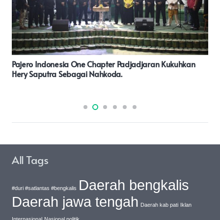
Edo Mandela: Dari Kepedihan Yang Menyengsarakan,
Menuju Kepedihan Yang Membuat Pilihan
All Tags
Daerah bengkalis
#duri #satlantas #bengkalis
Daerah jawa tengah
Daerah kab pati
Iklan
Internasional
Nasional politik