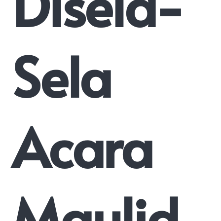
Disela-
Sela
Acara
Maulid