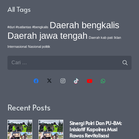
All Tags
Daerah bengkalis
#duri #satlantas #bengkalis
Daerah jawa tengah
Daerah kab pati
Iklan
Internasional
Nasional politik
Cari
untuk:
Recent Posts
Sinergi Polri Dan PU-BM:
Inisiatif Kapolres Musi
Rawas Revitalisasi