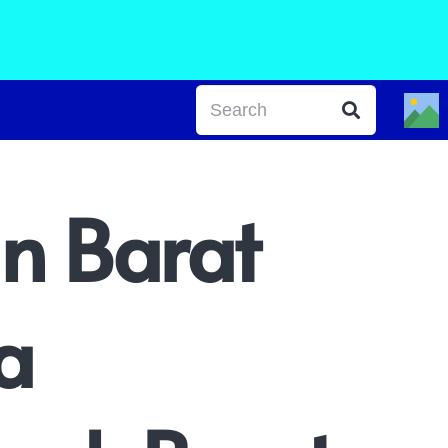
n Barat
a