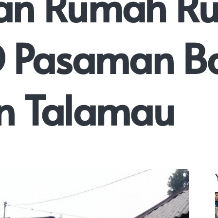
n Rumah Ru
 Pasaman Ba
n Talamau