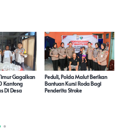
Timur Gagalkan
Peduli, Polda Malut Berikan
Ape
0 Kantong
Bantuan Kursi Roda Bagi
Pen
us Di Desa
Penderita Stroke
Man
Kap
Teg
Past