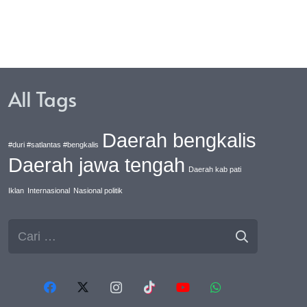
All Tags
Daerah bengkalis
#duri #satlantas #bengkalis
Daerah jawa tengah
Daerah kab pati
Iklan
Internasional
Nasional politik
Cari
untuk: