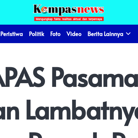
Peristiwa
Politik
Foto
Video
Berita Lainnya
PAS Pasama
an Lambatny