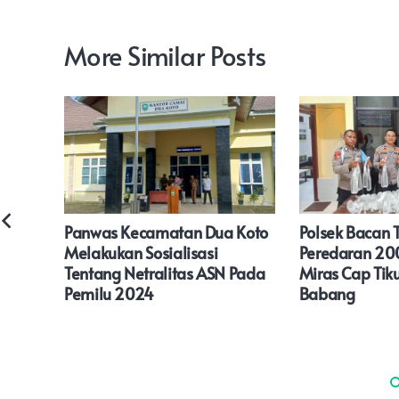
More Similar Posts
Panwas Kecamatan Dua Koto
Polsek Bacan 
araan
Melakukan Sosialisasi
Peredaran 20
5
Tentang Netralitas ASN Pada
Miras Cap Tik
Pemilu 2024
Babang