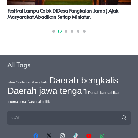
Kadis LH Kabupaten Batu Bara Ajak Masyarakat Sadar
Akan Bergotong Royong
All Tags
Daerah bengkalis
#duri #satlantas #bengkalis
Daerah jawa tengah
Daerah kab pati
Iklan
Internasional
Nasional politik
Cari
untuk: