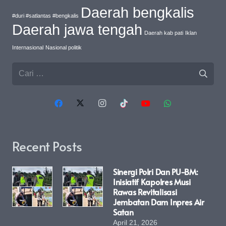
Daerah bengkalis
#duri #satlantas #bengkalis
Daerah jawa tengah
Daerah kab pati
Iklan
Internasional
Nasional politik
Cari
untuk:
Recent Posts
Sinergi Polri Dan PU-BM:
Inisiatif Kapolres Musi
Rawas Revitalisasi
Jembatan Dam Inpres Air
Satan
April 21, 2026