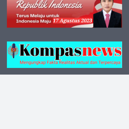
Kantor Pusat
Jalan Kalibata Tengah III No.13 RT.002 RW.006
Kelurahan Kalibata Kecamatan Pancoran Jakarta
Selatan Kode Pos 12740
(021) 2288-6637