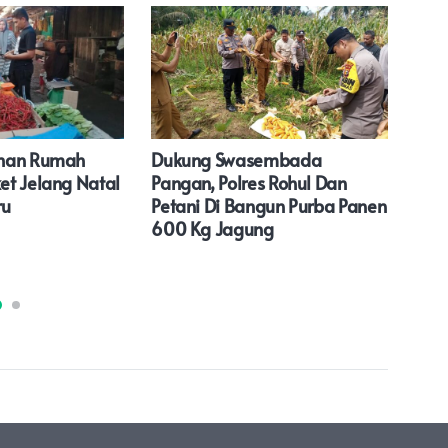
uhan Rumah
Dukung Swasembada
Pold
t Jelang Natal
Pangan, Polres Rohul Dan
Untu
ru
Petani Di Bangun Purba Panen
Pen
600 Kg Jagung