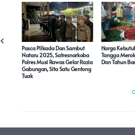
i
Pasca Pilkada Dan Sambut
Harga Kebut
as
Nataru 2025, Satresnarkoba
Tangga Meroke
Polres Musi Rawas Gelar Razia
Dan Tahun Ba
Gabungan, Sita Satu Gentong
Tuak