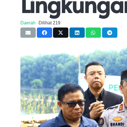
Lingkunga
Daerah
Dilihat
219