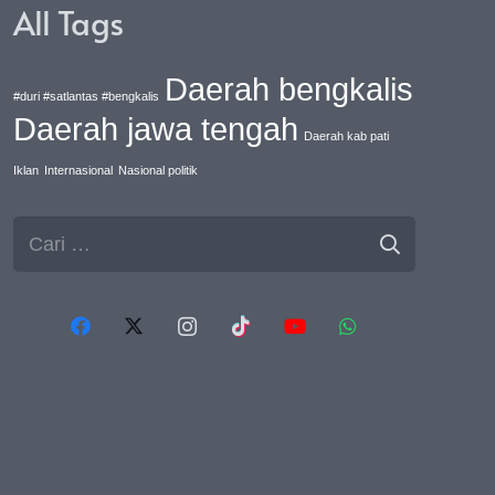
All Tags
Daerah bengkalis
#duri #satlantas #bengkalis
Daerah jawa tengah
Daerah kab pati
Iklan
Internasional
Nasional politik
Cari
untuk: