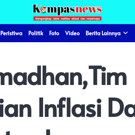
Peristiwa
Politik
Foto
Video
Berita Lainnya
amadhan,tim
an Inflasi D