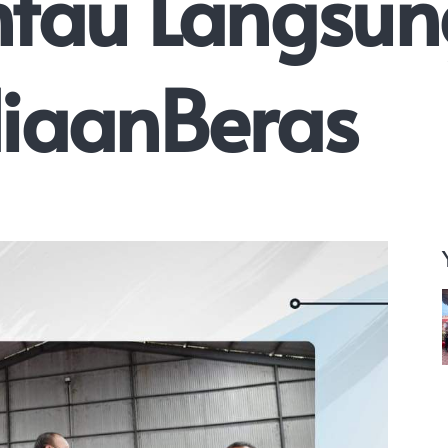
ntau Langsu
iaanBeras