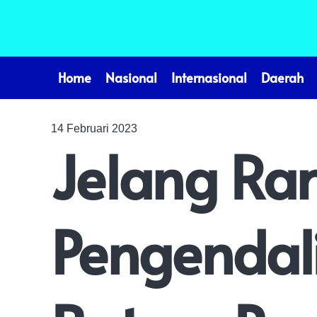
Home
Nasional
Internasional
Daerah
14 Februari 2023
Jelang R
Pengendali