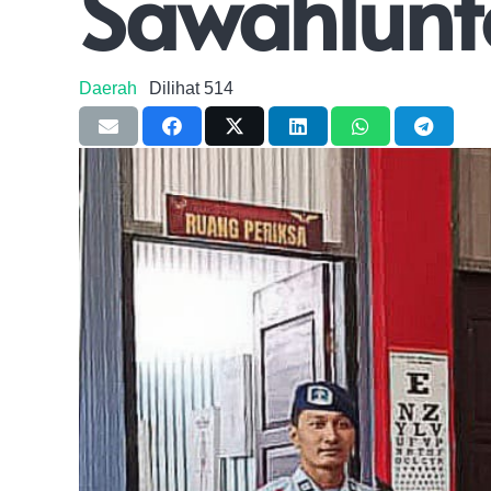
Sawahlunto
Daerah
Dilihat
514