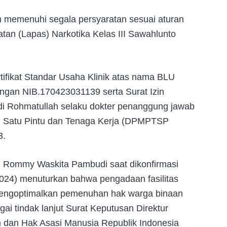
n memenuhi segala persyaratan sesuai aturan
an (Lapas) Narkotika Kelas III Sawahlunto
ertifikat Standar Usaha Klinik atas nama BLU
ngan NIB.170423031139 serta Surat Izin
adi Rohmatullah selaku dokter penanggung jawab
du Satu Pintu dan Tenaga Kerja (DPMPTSP
3.
, Rommy Waskita Pambudi saat dikonfirmasi
2024) menuturkan bahwa pengadaan fasilitas
 mengoptimalkan pemenuhan hak warga binaan
i tindak lanjut Surat Keputusan Direktur
dan Hak Asasi Manusia Republik Indonesia