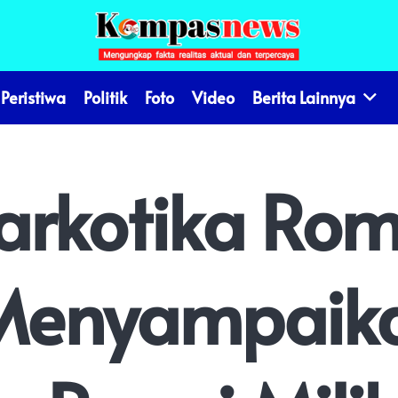
Peristiwa
Politik
Foto
Video
Berita Lainnya
arkotika Rom
Menyampaika