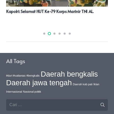
Pj Bupati Apresiasi Kegiatan Komunitas Mahasiswa Pati
All Tags
Daerah bengkalis
#duri #satlantas #bengkalis
Daerah jawa tengah
Daerah kab pati
Iklan
Internasional
Nasional politik
Cari
untuk: