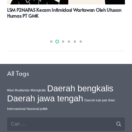
Kunjungan Wantimpres Ke Pelabuhan Tanjung Tiram,
Meninjau Penanganan Imigran Ilegal Di Batu Bara
All Tags
Daerah bengkalis
#duri #satlantas #bengkalis
Daerah jawa tengah
Daerah kab pati
Iklan
Internasional
Nasional politik
Cari
untuk: