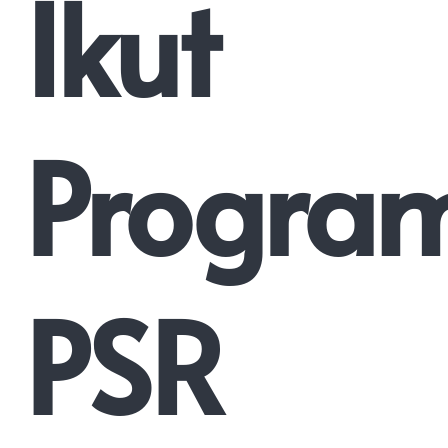
Ikut
Progra
PSR