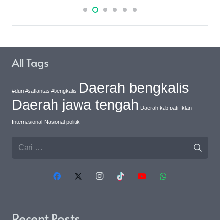
All Tags
Daerah bengkalis
#duri #satlantas #bengkalis
Daerah jawa tengah
Daerah kab pati
Iklan
Internasional
Nasional politik
Cari
untuk:
Recent Posts