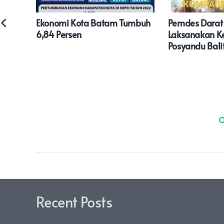
Ekonomi Kota Batam Tumbuh
Pemdes Darat
6,84 Persen
Laksanakan K
Ketua
Posyandu Bali
uarga
ngsung
aan
umah
imur
Recent Posts