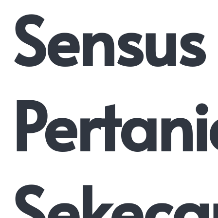
Sensus
Pertan
Sekec