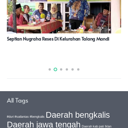
HIBAHKAN LAHAN UNTUK PEMBANGUNAN MAKO
BRIMOB Di PASAMAN BARAT, PLT BUPATI RISNAWANTO
TERIMA PENGHARGAAN DI MOMEN HUT KE 79 KORPS
BRIMOB POLRI
All Tags
Daerah bengkalis
#duri #satlantas #bengkalis
Daerah jawa tengah
Daerah kab pati
Iklan