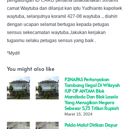
pengalungan ID CARD pertama dilaksanakan Johanis
camat Waytuba dan dilanjut kan iptu Yudhianto kapolsek
waytuba, selanjutnya koramil 427-08 waytuba ., diahiri
dengan ucapan selamat bertugas kepada petugas
sensus sekecamatan waytuba.,lakukan kerjakan
tugasmu selaku petugas sensus yang baik .
*Myd#
You might also like
P2NAPAS Pertanyakan
Tambang Ilegal Di Wilayah
IUP OP ANTAM Blok
Mandiodo Dan Blok Lasolo
Yang Merugikan Negara
Sebesar 5,73 Triliun Rupiah
Maret 15, 2024
Polda Malut Dirikan Dapur