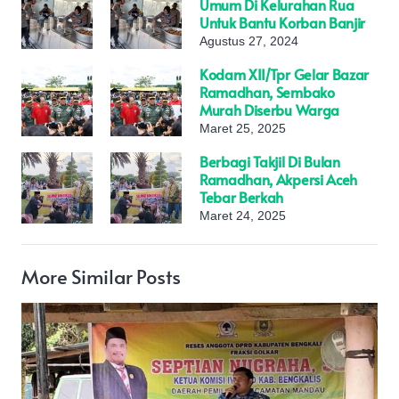
Umum Di Kelurahan Rua
Untuk Bantu Korban Banjir
Agustus 27, 2024
Kodam XII/Tpr Gelar Bazar
Ramadhan, Sembako
Murah Diserbu Warga
Maret 25, 2025
Berbagi Takjil Di Bulan
Ramadhan, Akpersi Aceh
Tebar Berkah
Maret 24, 2025
More Similar Posts