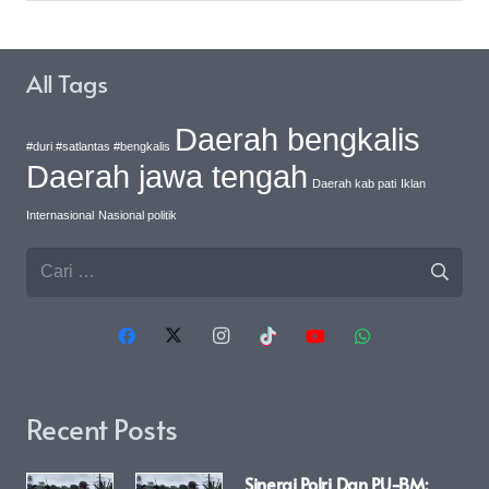
All Tags
Daerah bengkalis
#duri #satlantas #bengkalis
Daerah jawa tengah
Daerah kab pati
Iklan
Internasional
Nasional politik
Cari
untuk:
Recent Posts
Sinergi Polri Dan PU-BM: