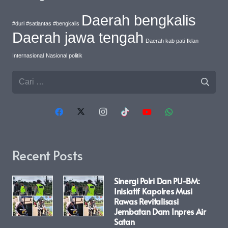
Daerah bengkalis
#duri #satlantas #bengkalis
Daerah jawa tengah
Daerah kab pati
Iklan
Internasional
Nasional politik
Cari
untuk:
Recent Posts
Sinergi Polri Dan PU-BM:
Inisiatif Kapolres Musi
Rawas Revitalisasi
Jembatan Dam Inpres Air
Satan