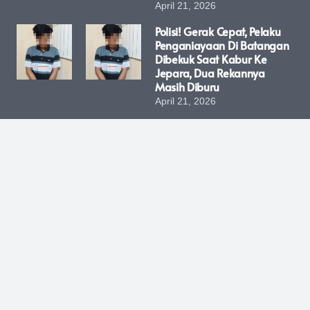
April 21, 2026
Polisi! Gerak Cepat, Pelaku
Penganiayaan Di Batangan
Dibekuk Saat Kabur Ke
Jepara, Dua Rekannya
Masih Diburu
April 21, 2026
LUBUK LINGGAU – Satuan
Binmas (Sat Binmas) Polres
Lubuk Linggau Terus
Menciptakan Terobosan
Kreatif Untuk Mempererat
Kedekatan Dengan
Masyarakat. Kali Ini, Sebuah
Program Inovatif Bernama
“Bangkopling” (Sambang
Kopi Keliling) Resmi
Diluncurkan Untuk
Menyentuh Langsung Para
Pejuang Ekonomi Di Jalanan
Kota Lubuk Linggau.