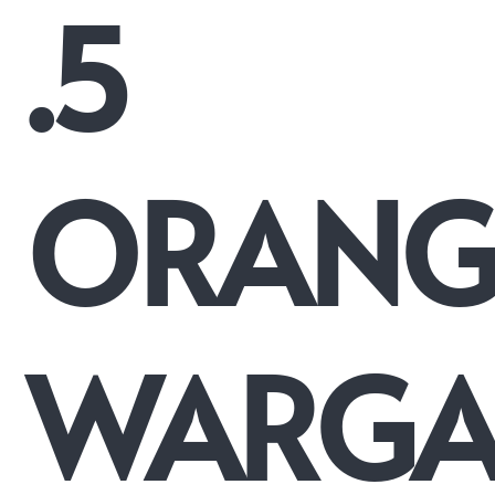
.5
ORAN
WARG