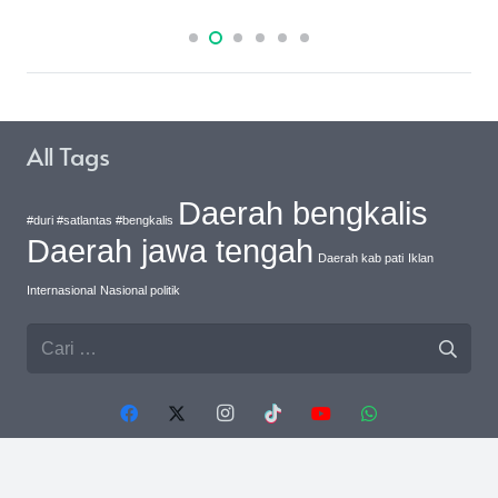
All Tags
Daerah bengkalis
#duri #satlantas #bengkalis
Daerah jawa tengah
Daerah kab pati
Iklan
Internasional
Nasional politik
Cari
untuk: