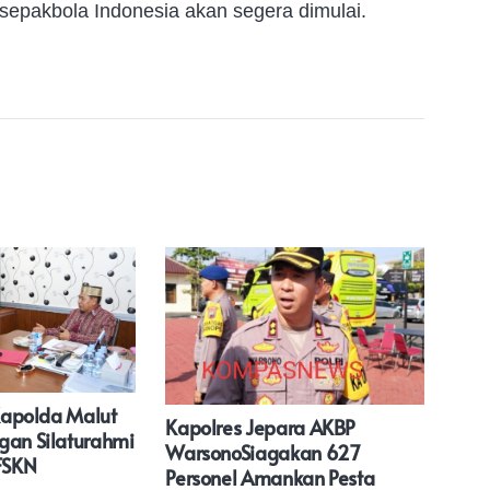
 sepakbola Indonesia akan segera dimulai.
 Kapolda Malut
Rom
Kapolres Jepara AKBP
gan Silaturahmi
Kor
WarsonoSiagakan 627
FSKN
Per
Personel Amankan Pesta