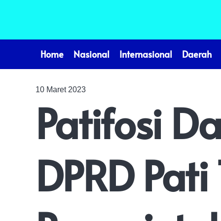
Home
Nasional
Internasional
Daerah
10 Maret 2023
Patifosi D
DPRD Pati 