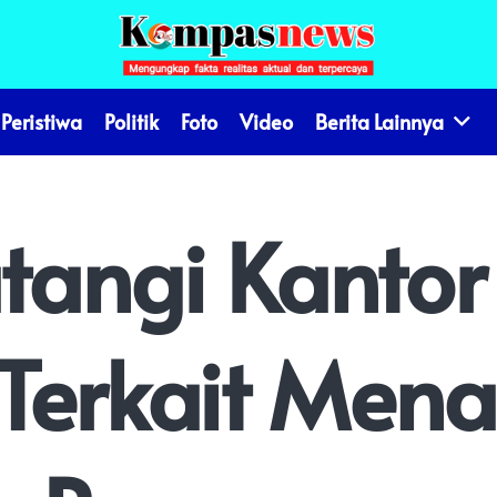
Peristiwa
Politik
Foto
Video
Berita Lainnya
atangi Kanto
Terkait Mena