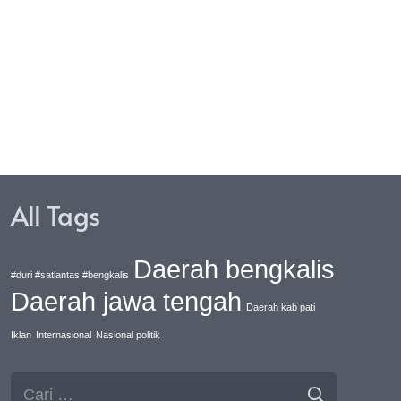
res Pasaman.
Kebal Hukum Dilaporkan K
Kejari
All Tags
Daerah bengkalis
#duri #satlantas #bengkalis
Daerah jawa tengah
Daerah kab pati
Iklan
Internasional
Nasional politik
Cari