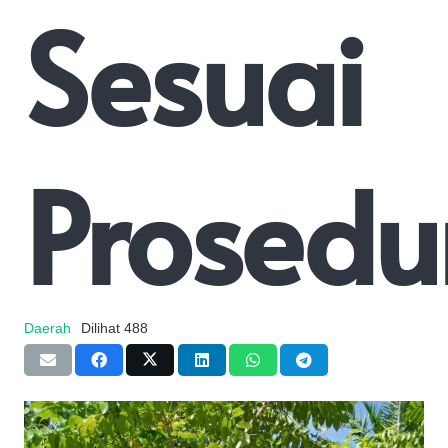
Sesuai
Prosedu
Daerah
Dilihat
488