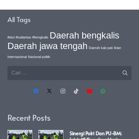
All Tags
Daerah bengkalis
#duri #satlantas #bengkalis
Daerah jawa tengah
Daerah kab pati
Iklan
Internasional
Nasional politik
Cari
untuk:
Recent Posts
Sinergi Polri Dan PU-BM: