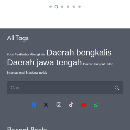
All Tags
Daerah bengkalis
#duri #satlantas #bengkalis
Daerah jawa tengah
Daerah kab pati
Iklan
Internasional
Nasional politik
Cari
untuk:
Recent Posts