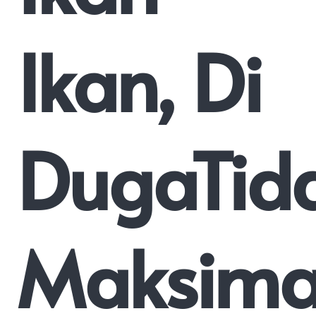
Ikan, Di
DugaTid
Maksima