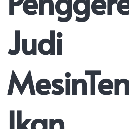
Pengger
Judi
MesinTe
Ikan