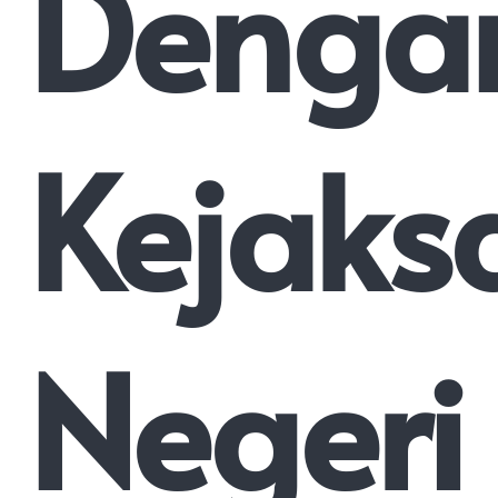
Denga
Kejaks
Negeri