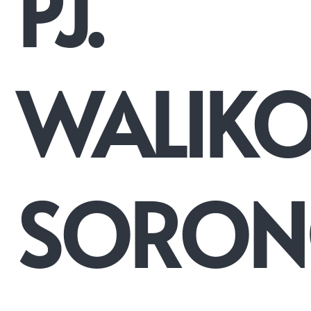
PJ.
WALIK
SORON