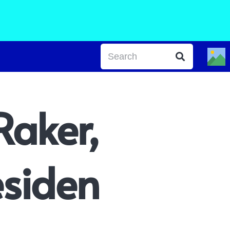
Raker,
siden