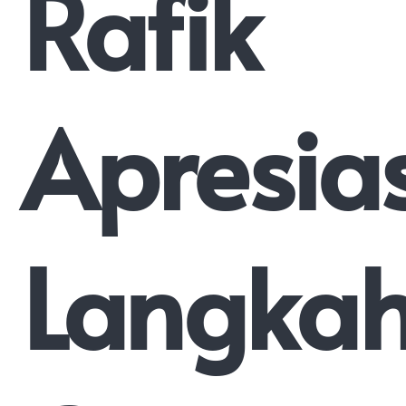
Rafik
Apresias
Langka