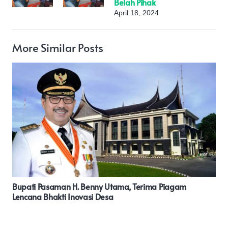
Belah Pihak
April 18, 2024
More Similar Posts
Pekerjaan Lanjutan Labkesda PasamanJadi Sorotan
Tidak Sesuai Volume Pekerjaan Senilai Rp.41.173.629,55