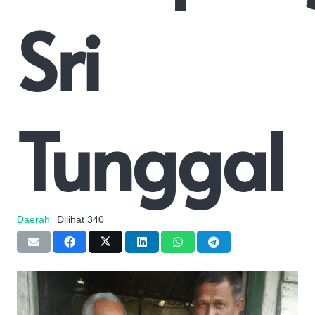
Sri
Tunggal
Daerah
Dilihat
340