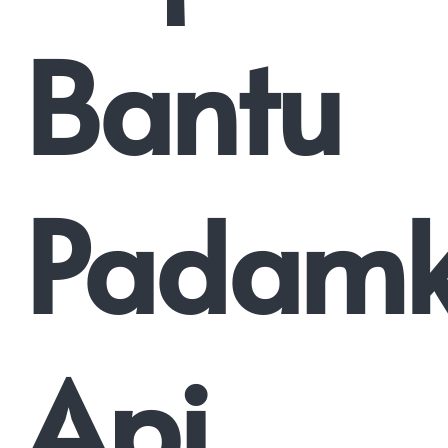
Bantu
Padam
Api.