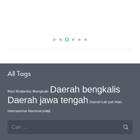
All Tags
Daerah bengkalis
#duri #satlantas #bengkalis
Daerah jawa tengah
Daerah kab pati
Iklan
Internasional
Nasional politik
Cari
untuk: