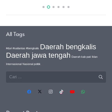
All Tags
Daerah bengkalis
#duri #satlantas #bengkalis
Daerah jawa tengah
Daerah kab pati
Iklan
Internasional
Nasional politik
Cari
untuk: