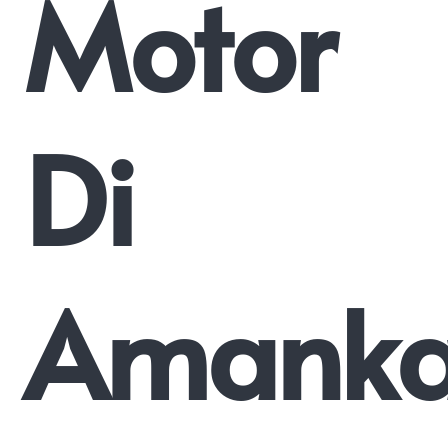
Motor
Di
Amank