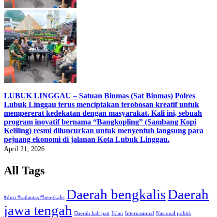
LUBUK LINGGAU – Satuan Binmas (Sat Binmas) Polres
Lubuk Linggau terus menciptakan terobosan kreatif untuk
mempererat kedekatan dengan masyarakat. Kali ini, sebuah
program inovatif bernama “Bangkopling” (Sambang Kopi
Keliling) resmi diluncurkan untuk menyentuh langsung para
pejuang ekonomi di jalanan Kota Lubuk Linggau.
April 21, 2026
All Tags
Daerah bengkalis
Daerah
#duri #satlantas #bengkalis
jawa tengah
Daerah kab pati
Iklan
Internasional
Nasional politik