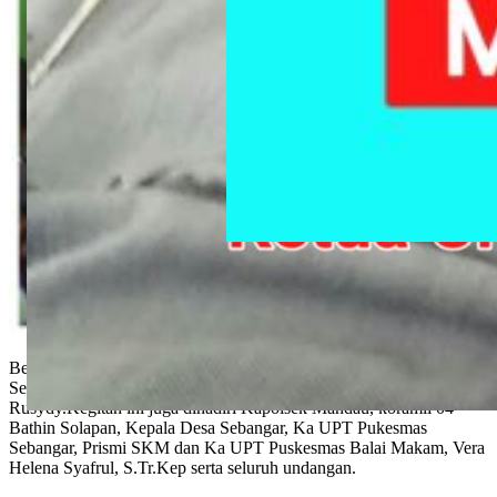
Bengkalis – Kompasnews.co.id.
Secara resmi di buka oleh Camat Batsol Muhammad
Rusydy.Kegitan ini juga dihadiri Kapolsek Mandau, koramil 04
Bathin Solapan, Kepala Desa Sebangar, Ka UPT Pukesmas
Sebangar, Prismi SKM dan Ka UPT Puskesmas Balai Makam, Vera
Helena Syafrul, S.Tr.Kep serta seluruh undangan.