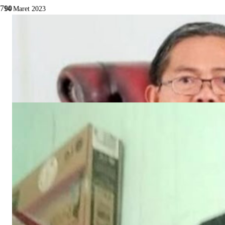
14 Maret 2023
Rusydy Buka Pertemuan Lintas Sektor
UPT Puskesmas Sebangar, Pukesmas
BalaiMakam.
Daerah
Dilihat
405