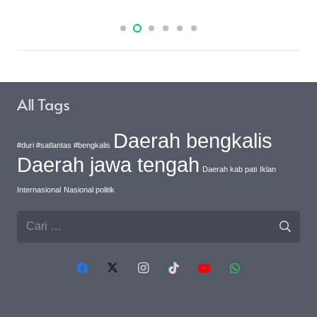
All Tags
Daerah bengkalis
#duri #satlantas #bengkalis
Daerah jawa tengah
Daerah kab pati
Iklan
Internasional
Nasional politik
Cari
untuk: