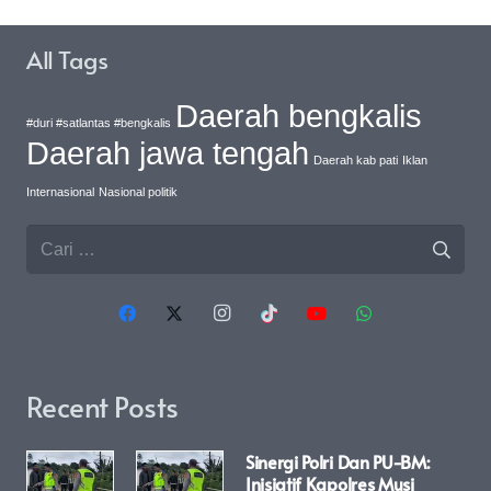
All Tags
Daerah bengkalis
#duri #satlantas #bengkalis
Daerah jawa tengah
Daerah kab pati
Iklan
Internasional
Nasional politik
Cari
untuk:
Recent Posts
Sinergi Polri Dan PU-BM:
Inisiatif Kapolres Musi