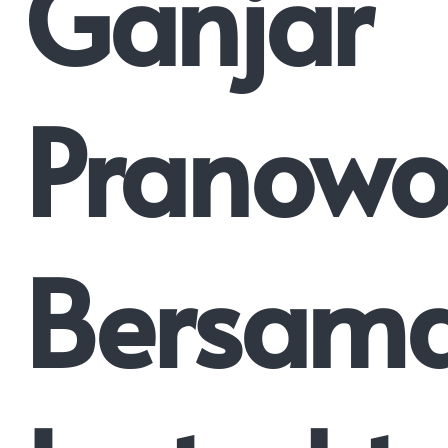
Ganjar
Pranow
Bersam