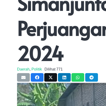
Simanjunt
Perjuangan
2024
Daerah
,
Politik
Dilihat
771