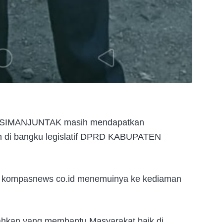
N SIMANJUNTAK masih mendapatkan
an di bangku legislatif DPRD KABUPATEN
ri kompasnews co.id menemuinya ke kediaman
rahkan yang membantu Masyarakat baik di