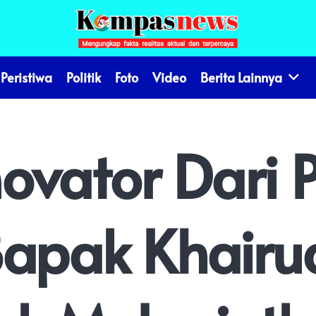
Peristiwa
Politik
Foto
Video
Berita Lainnya
ovator Dari P
Bapak Khairu