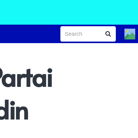
artai
din