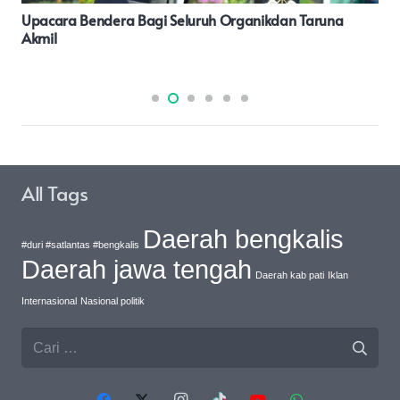
Urgensi Lisensi Pers, SMSI Pusat Tekankan Legalitas
Media Serta Verifikasi
All Tags
Daerah bengkalis
#duri #satlantas #bengkalis
Daerah jawa tengah
Daerah kab pati
Iklan
Internasional
Nasional politik
Cari
untuk: