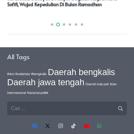
Atau Rehab Alun-Alun Di Taman Beragam
All Tags
Daerah bengkalis
#duri #satlantas #bengkalis
Daerah jawa tengah
Daerah kab pati
Iklan
Internasional
Nasional politik
Cari
untuk: