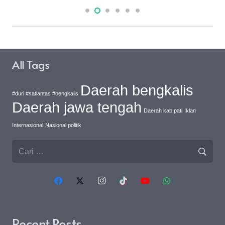
All Tags
Daerah bengkalis
#duri #satlantas #bengkalis
Daerah jawa tengah
Daerah kab pati
Iklan
Internasional
Nasional politik
Cari
untuk:
Recent Posts