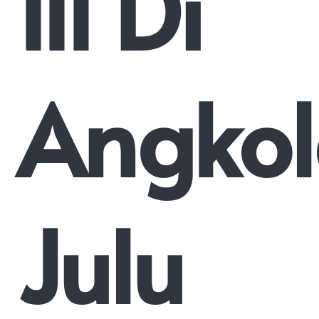
III Di
Angko
Julu