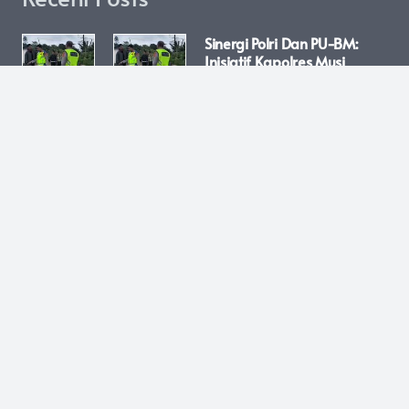
Sinergi Polri Dan PU-BM:
Inisiatif Kapolres Musi
Rawas Revitalisasi
Jembatan Dam Inpres Air
Satan
April 21, 2026
Polisi! Gerak Cepat, Pelaku
Penganiayaan Di Batangan
Dibekuk Saat Kabur Ke
Jepara, Dua Rekannya
Masih Diburu
April 21, 2026
LUBUK LINGGAU – Satuan
Binmas (Sat Binmas) Polres
Lubuk Linggau Terus
Menciptakan Terobosan
Kreatif Untuk Mempererat
Kedekatan Dengan
Masyarakat. Kali Ini, Sebuah