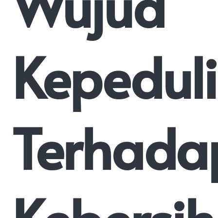
Wujud
Kepedul
Terhada