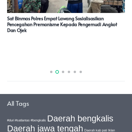
Kirim WA Kekapolres Dan Dua PJU Satres Narkoba,
Dapat Teror Dari Nomor Tak Dikenal Sehingga Terjadi
Pembakaran Kediaman Korban.
All Tags
Daerah bengkalis
#duri #satlantas #bengkalis
Daerah jawa tengah
Daerah kab pati
Iklan