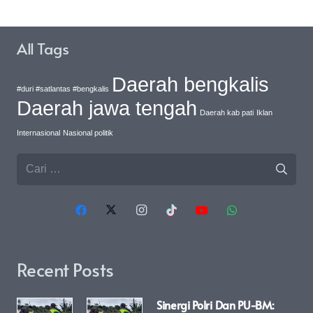
All Tags
Daerah bengkalis
#duri #satlantas #bengkalis
Daerah jawa tengah
Daerah kab pati
Iklan
Internasional
Nasional politik
Cari
untuk:
Recent Posts
Sinergi Polri Dan PU-BM: