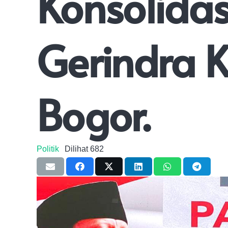
Konsolidas
Gerindra 
Bogor.
Politik
Dilihat
682