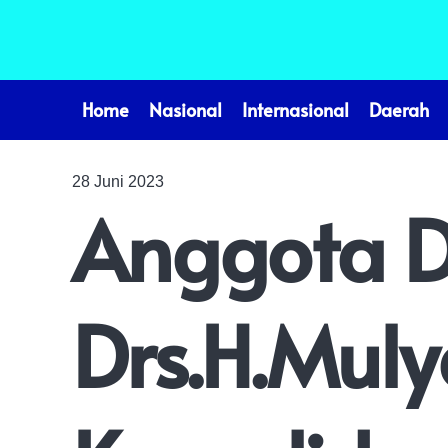
Home
Nasional
Internasional
Daerah
28 Juni 2023
Anggota D
Drs.H.Mul