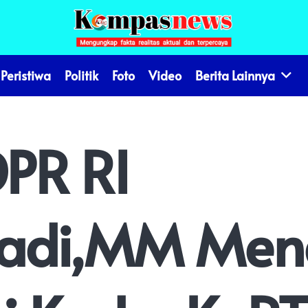
Peristiwa
Politik
Foto
Video
Berita Lainnya
PR RI
yadi,MM Men