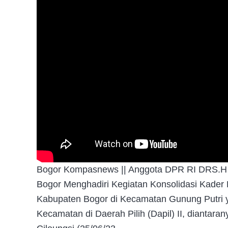
Bogor Kompasnews || Anggota DPR RI DRS.H Mu
Bogor Menghadiri Kegiatan Konsolidasi Kader
Kabupaten Bogor di Kecamatan Gunung Putri yan
Kecamatan di Daerah Pilih (Dapil) II, diantar