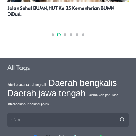
Kapolresta Pati Turun Langsung Ke Lokasi Yanmas
Pagi,Pastikan Pelayanan Dirasakan Masyarakat
All Tags
Daerah bengkalis
#duri #satlantas #bengkalis
Daerah jawa tengah
Daerah kab pati
Iklan
Internasional
Nasional politik
Cari
untuk: