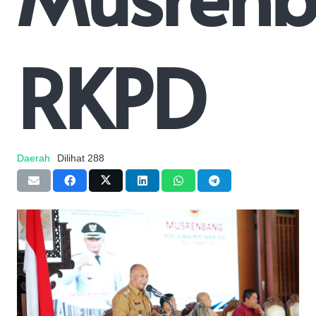
RKPD
Daerah
Dilihat
288