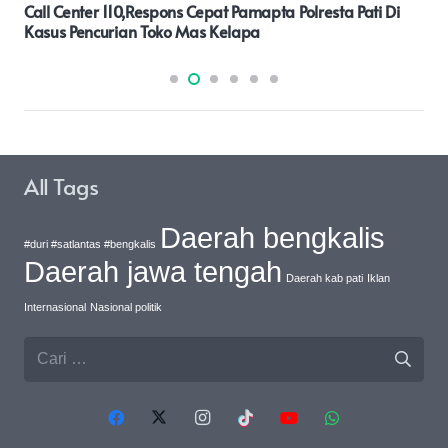
Judi Togel Merek Toga Meresahkan Masyarakat Di
Siantar Simalungun, Tak Tersentuh Hukum.
All Tags
Daerah bengkalis
#duri #satlantas #bengkalis
Daerah jawa tengah
Daerah kab pati
Iklan
Internasional
Nasional politik
Cari
untuk: