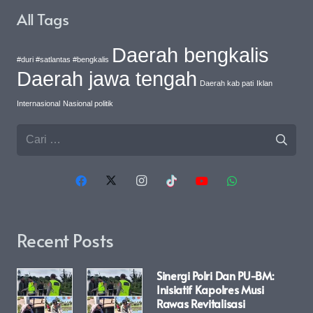
All Tags
Daerah bengkalis
#duri #satlantas #bengkalis
Daerah jawa tengah
Daerah kab pati
Iklan
Internasional
Nasional politik
Cari
untuk:
Recent Posts
Sinergi Polri Dan PU-BM:
Inisiatif Kapolres Musi
Rawas Revitalisasi