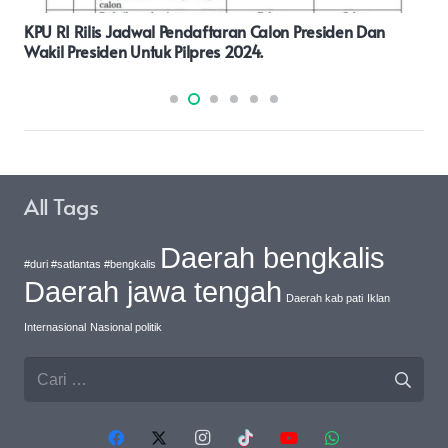
Agus Flores : Saya Tugas 100 Wartawan FRN, Masuk
Kalimantan Bantu Polri.
All Tags
Daerah bengkalis
#duri #satlantas #bengkalis
Daerah jawa tengah
Daerah kab pati
Iklan
Internasional
Nasional politik
Cari
untuk: