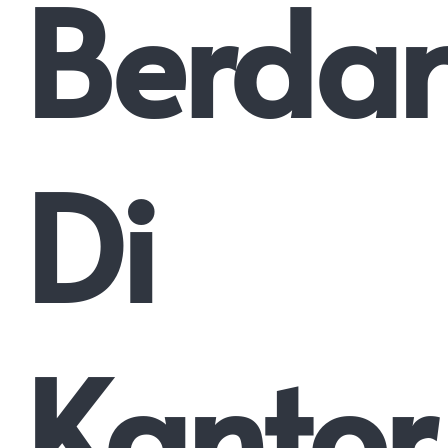
Berda
Di
Kantor