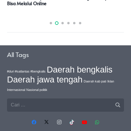
Makodim
All Tags
Daerah bengkalis
#duri #satlantas #bengkalis
Daerah jawa tengah
Daerah kab pati
Iklan
Internasional
Nasional politik
Cari
untuk: