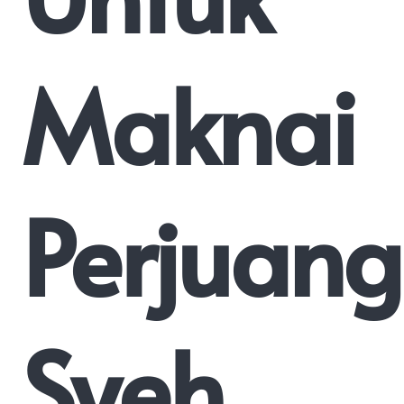
Maknai
Perjuan
Syeh