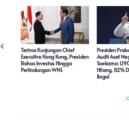
s IKKT
Terima Kunjungan Chief
Presiden Prab
Executive Hong Kong, Presiden
Audit Aset Ne
Yang
Bahas Investas Hingga
Soekarno: 1.19
Perlindungan WNI.
Hilang, 82% D
Ilegal