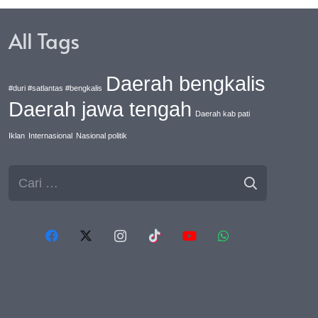
All Tags
Daerah bengkalis
#duri #satlantas #bengkalis
Daerah jawa tengah
Daerah kab pati
Iklan
Internasional
Nasional politik
Cari
untuk: