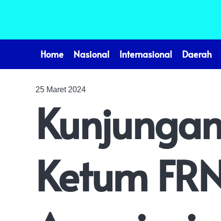
Home
Nasional
Internasional
Daerah
25 Maret 2024
Kunjungan 
Ketum FRN 