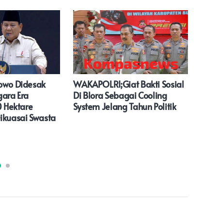
owo Didesak
WAKAPOLRI;Giat Bakti Sosial
Ser
gara Era
Di Blora Sebagai Cooling
Akad
0 Hektare
System Jelang Tahun Politik
Gedu
ikuasai Swasta