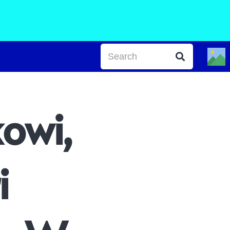
owi,
i